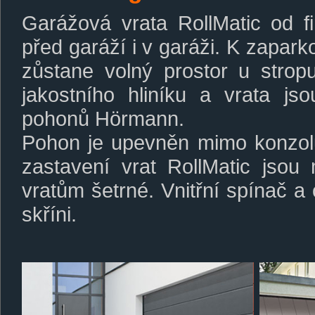
Garážová vrata RollMatic od 
před garáží i v garáži. K zapark
zůstane volný prostor u stropu
jakostního hliníku a vrata j
pohonů Hörmann.
Pohon je upevněn mimo konzolu
zastavení vrat RollMatic jso
vratům šetrné. Vnitřní spínač a 
skříni.