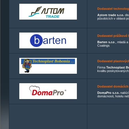
Dodavatel technolog
Astom trade s.r.o.
dis
působících v oblasti 
Dodavatel práškové
Barten s.r.o
., mladá 
Coatings
Dodavatel plastovýc
Firma
Technoplast Bo
kvalitu poskytovaných 
Dodavatel domácích
DomaPro s.r.o.
nabízí
domácnosti, hotelu ne