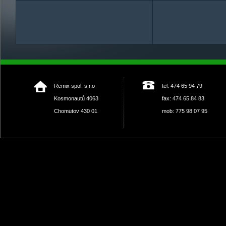
Remix spol. s.r.o
tel: 474 65 94 79
Kosmonautů 4063
fax: 474 65 84 83
Chomutov 430 01
mob: 775 98 07 95