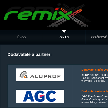
ÚVOD
O NÁS
PRÁŠKOVÉ 
Dodavatelé a partneři
Dodavatel hliníkovýc
ALUPROF SYSTEM 
Polsku. Společnost tvo
v Evropě i ve světě.
Dodavatel izolačních
A
GC Flat Glass Czech
Glass Czech vyrábí a z
automobilový průmysl.